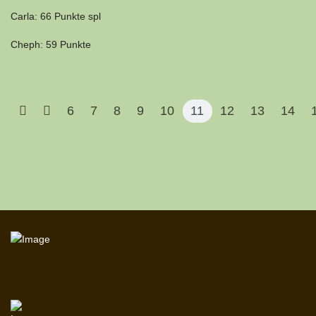
Carla: 66 Punkte spl
Cheph: 59 Punkte
6
7
8
9
10
11
12
13
14