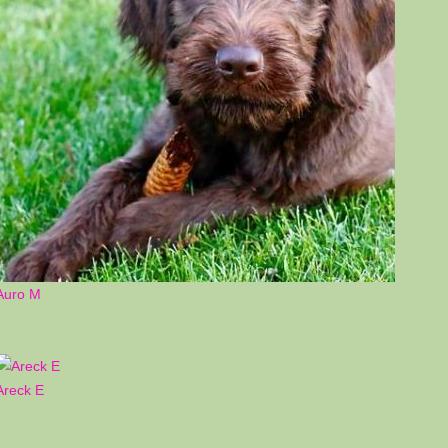
Auro M
Areck E