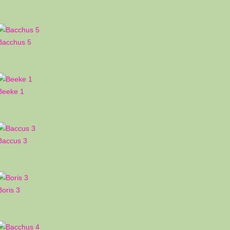
Bacchus 5
Beeke 1
Baccus 3
Boris 3