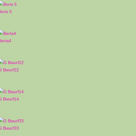
Boris 5
Berta4
G Bwurf22
G Bwurf14
G Bwurf33