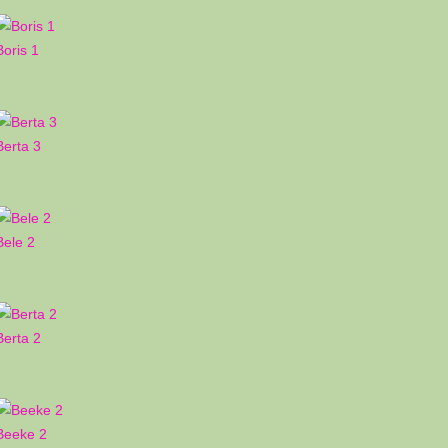
Boris 1
Berta 3
Bele 2
Berta 2
Beeke 2